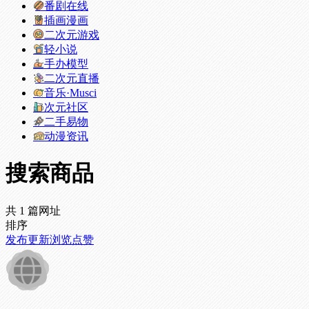
番剧在线
插画漫画
二次元游戏
轻小说
手办模型
二次元直播
音乐·Musci
次元社区
二手易物
动漫资讯
搜索商品
共 1 篇网址
排序
发布
更新
浏览
点赞