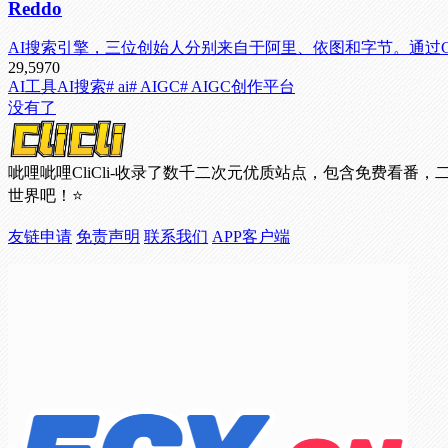
Reddo
AI搜索引擎，三位创始人分别来自于阿里、依图和字节。通过G
29,597
0
AI工具
AI搜索
# ai
# AIGC
# AIGC创作平台
没有了
呲哩呲哩CliCli-收录了数千二次元优质站点，包含免费
世界吧！⭐
友链申请
免责声明
联系我们
APP客户端