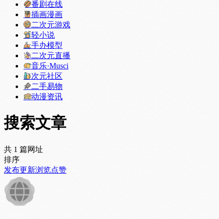
番剧在线
插画漫画
二次元游戏
轻小说
手办模型
二次元直播
音乐·Musci
次元社区
二手易物
动漫资讯
搜索文章
共 1 篇网址
排序
发布
更新
浏览
点赞