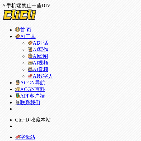
// 手机端禁止一些DIV
首 页
AI工具
AI对话
AI写作
AI绘图
AI视频
AI音频
AI数字人
ACGN导航
ACGN百科
APP客户端
联系我们
Ctrl+D 收藏本站
字母站