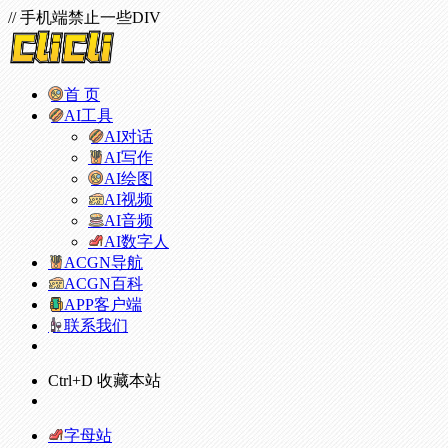
// 手机端禁止一些DIV
首 页
AI工具
AI对话
AI写作
AI绘图
AI视频
AI音频
AI数字人
ACGN导航
ACGN百科
APP客户端
联系我们
Ctrl+D 收藏本站
字母站