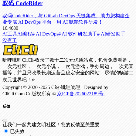
驭码 CodeRider
驭码CodeRider，与 GitLab DevOps 无缝集成。助力您构建企
业专属 AI DevOps 平台，用 AI 赋能软件研发！
16,468
0
AI工具
AI编程
# AI DevOps
# AI 软件研发助手
# AI研发助手
没有了
呲哩呲哩CliCli-收录了数千二次元优质站点，包含免费看番，
二次元社区，二次元小说，二次元游戏，手办周边，二次元直
播等，并且只收录长期运营且稳定安全的网站，尽情的畅游二
次元世界吧！⭐
Copyright © 2020~2025 C站·呲哩呲哩 Designed by
CliCli.Com.Cn版权所有 ©
京ICP备2026022189号
反馈
让我们一起共建文明社区！您的反馈至关重要！
已失效