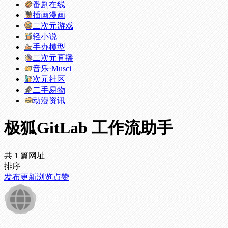
番剧在线
插画漫画
二次元游戏
轻小说
手办模型
二次元直播
音乐·Musci
次元社区
二手易物
动漫资讯
极狐GitLab 工作流助手
共 1 篇网址
排序
发布
更新
浏览
点赞