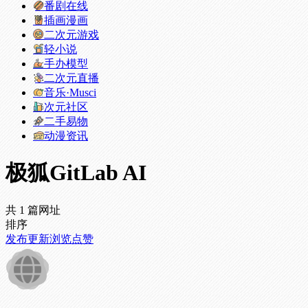
番剧在线
插画漫画
二次元游戏
轻小说
手办模型
二次元直播
音乐·Musci
次元社区
二手易物
动漫资讯
极狐GitLab AI
共 1 篇网址
排序
发布
更新
浏览
点赞