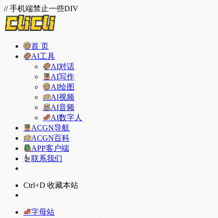
// 手机端禁止一些DIV
首 页
AI工具
AI对话
AI写作
AI绘图
AI视频
AI音频
AI数字人
ACGN导航
ACGN百科
APP客户端
联系我们
Ctrl+D 收藏本站
字母站