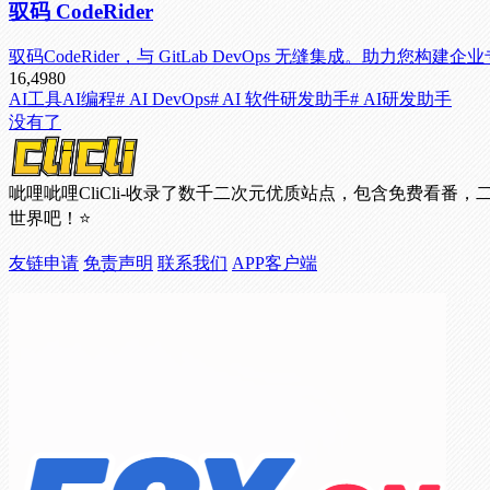
驭码 CodeRider
驭码CodeRider，与 GitLab DevOps 无缝集成。助力您构建企
16,498
0
AI工具
AI编程
# AI DevOps
# AI 软件研发助手
# AI研发助手
没有了
呲哩呲哩CliCli-收录了数千二次元优质站点，包含免费
世界吧！⭐
友链申请
免责声明
联系我们
APP客户端