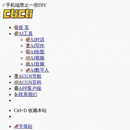
// 手机端禁止一些DIV
首 页
AI工具
AI对话
AI写作
AI绘图
AI视频
AI音频
AI数字人
ACGN导航
ACGN百科
APP客户端
联系我们
Ctrl+D 收藏本站
字母站