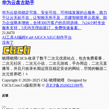
华为云盘古助手
华为云提供稳定可靠、安全可信、可持续发展的云服务，致力
于让云无处不在，让智能无所不及，共建智能世界云底座。助
力企业降本增效，全球300万客户的共同选择。7x24小时专业
服务支持，5天内无理由退订，免费快速备案。
21,847
0
AI工具
AI编程
# ai
# AIGC
# AIGC创作平台
没有了
呲哩呲哩CliCli-收录了数千二次元优质站点，包含免费看番，
二次元社区，二次元小说，二次元游戏，手办周边，二次元直
播等，并且只收录长期运营且稳定安全的网站，尽情的畅游二
次元世界吧！⭐
Copyright © 2020~2025 C站·呲哩呲哩 Designed by
CliCli.Com.Cn版权所有 ©
京ICP备2026022189号
反馈