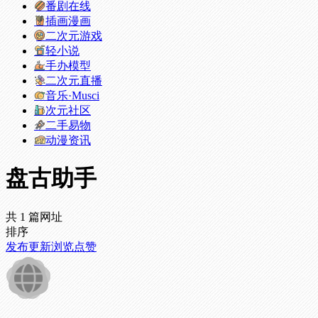
番剧在线
插画漫画
二次元游戏
轻小说
手办模型
二次元直播
音乐·Musci
次元社区
二手易物
动漫资讯
盘古助手
共 1 篇网址
排序
发布
更新
浏览
点赞