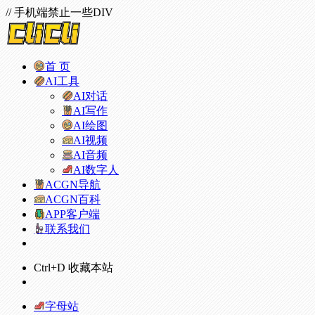
// 手机端禁止一些DIV
首 页
AI工具
AI对话
AI写作
AI绘图
AI视频
AI音频
AI数字人
ACGN导航
ACGN百科
APP客户端
联系我们
Ctrl+D 收藏本站
字母站