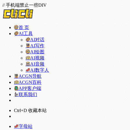
// 手机端禁止一些DIV
首 页
AI工具
AI对话
AI写作
AI绘图
AI视频
AI音频
AI数字人
ACGN导航
ACGN百科
APP客户端
联系我们
Ctrl+D 收藏本站
字母站