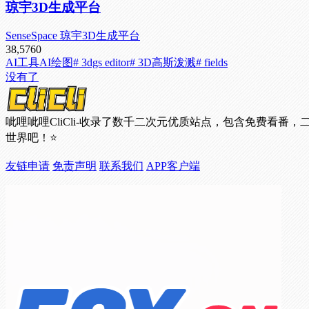
琼宇3D生成平台
SenseSpace 琼宇3D生成平台
38,576
0
AI工具
AI绘图
# 3dgs editor
# 3D高斯泼溅
# fields
没有了
呲哩呲哩CliCli-收录了数千二次元优质站点，包含免费
世界吧！⭐
友链申请
免责声明
联系我们
APP客户端