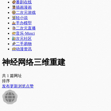
番剧在线
插画漫画
二次元游戏
轻小说
手办模型
二次元直播
音乐·Musci
次元社区
二手易物
动漫资讯
神经网络三维重建
共 1 篇网址
排序
发布
更新
浏览
点赞