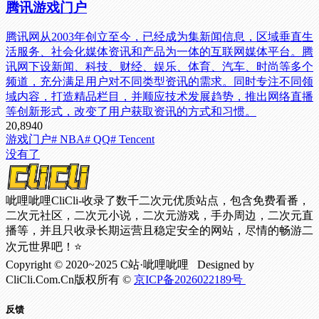
腾讯游戏门户
腾讯网从2003年创立至今，已经成为集新闻信息，区域垂直生
活服务、社会化媒体资讯和产品为一体的互联网媒体平台。腾
讯网下设新闻、科技、财经、娱乐、体育、汽车、时尚等多个
频道，充分满足用户对不同类型资讯的需求。同时专注不同领
域内容，打造精品栏目，并顺应技术发展趋势，推出网络直播
等创新形式，改变了用户获取资讯的方式和习惯。
20,894
0
游戏门户
# NBA
# QQ
# Tencent
没有了
呲哩呲哩CliCli-收录了数千二次元优质站点，包含免费看番，
二次元社区，二次元小说，二次元游戏，手办周边，二次元直
播等，并且只收录长期运营且稳定安全的网站，尽情的畅游二
次元世界吧！⭐
Copyright © 2020~2025 C站·呲哩呲哩 Designed by
CliCli.Com.Cn版权所有 ©
京ICP备2026022189号
反馈