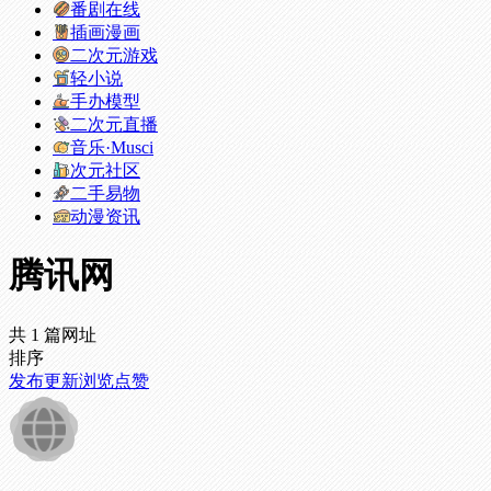
番剧在线
插画漫画
二次元游戏
轻小说
手办模型
二次元直播
音乐·Musci
次元社区
二手易物
动漫资讯
腾讯网
共 1 篇网址
排序
发布
更新
浏览
点赞