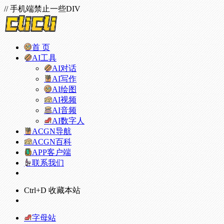
// 手机端禁止一些DIV
首 页
AI工具
AI对话
AI写作
AI绘图
AI视频
AI音频
AI数字人
ACGN导航
ACGN百科
APP客户端
联系我们
Ctrl+D 收藏本站
字母站