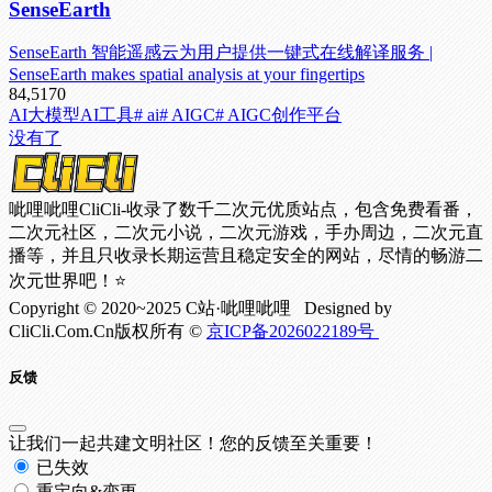
SenseEarth
SenseEarth 智能遥感云为用户提供一键式在线解译服务 |
SenseEarth makes spatial analysis at your fingertips
84,517
0
AI大模型
AI工具
# ai
# AIGC
# AIGC创作平台
没有了
呲哩呲哩CliCli-收录了数千二次元优质站点，包含免费看番，
二次元社区，二次元小说，二次元游戏，手办周边，二次元直
播等，并且只收录长期运营且稳定安全的网站，尽情的畅游二
次元世界吧！⭐
Copyright © 2020~2025 C站·呲哩呲哩 Designed by
CliCli.Com.Cn版权所有 ©
京ICP备2026022189号
反馈
让我们一起共建文明社区！您的反馈至关重要！
已失效
重定向&变更