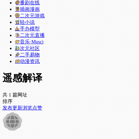
番剧在线
插画漫画
二次元游戏
轻小说
手办模型
二次元直播
音乐·Musci
次元社区
二手易物
动漫资讯
遥感解译
共 1 篇网址
排序
发布
更新
浏览
点赞