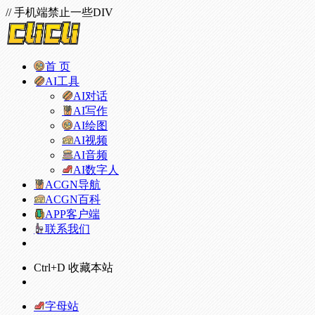
// 手机端禁止一些DIV
首 页
AI工具
AI对话
AI写作
AI绘图
AI视频
AI音频
AI数字人
ACGN导航
ACGN百科
APP客户端
联系我们
Ctrl+D 收藏本站
字母站