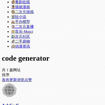
番剧在线
插画漫画
二次元游戏
轻小说
手办模型
二次元直播
音乐·Musci
次元社区
二手易物
动漫资讯
code generator
共 1 篇网址
排序
发布
更新
浏览
点赞