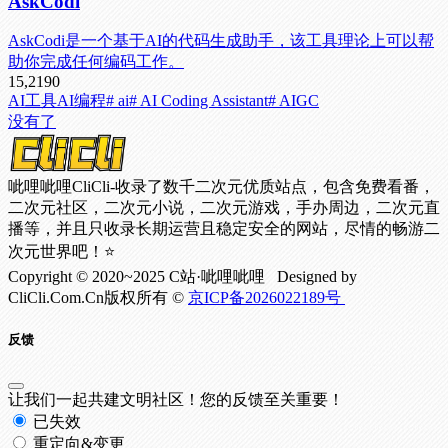
AskCodi
AskCodi是一个基于AI的代码生成助手，该工具理论上可以帮
助你完成任何编码工作。
15,219
0
AI工具
AI编程
# ai
# AI Coding Assistant
# AIGC
没有了
呲哩呲哩CliCli-收录了数千二次元优质站点，包含免费看番，
二次元社区，二次元小说，二次元游戏，手办周边，二次元直
播等，并且只收录长期运营且稳定安全的网站，尽情的畅游二
次元世界吧！⭐
Copyright © 2020~2025 C站·呲哩呲哩 Designed by
CliCli.Com.Cn版权所有 ©
京ICP备2026022189号
反馈
让我们一起共建文明社区！您的反馈至关重要！
已失效
重定向&变更