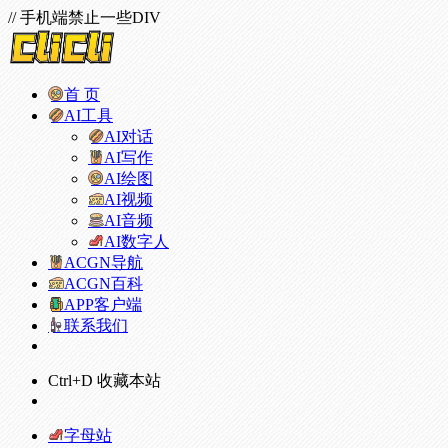
// 手机端禁止一些DIV
首 页
AI工具
AI对话
AI写作
AI绘图
AI视频
AI音频
AI数字人
ACGN导航
ACGN百科
APP客户端
联系我们
Ctrl+D 收藏本站
字母站