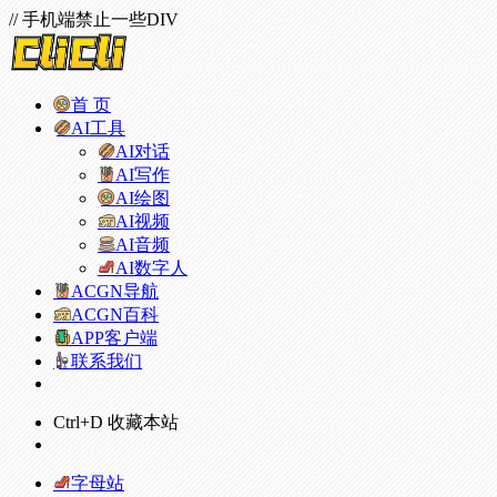
// 手机端禁止一些DIV
首 页
AI工具
AI对话
AI写作
AI绘图
AI视频
AI音频
AI数字人
ACGN导航
ACGN百科
APP客户端
联系我们
Ctrl+D 收藏本站
字母站