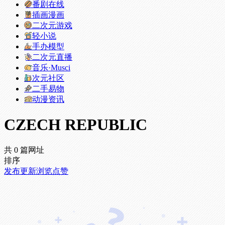
番剧在线
插画漫画
二次元游戏
轻小说
手办模型
二次元直播
音乐·Musci
次元社区
二手易物
动漫资讯
CZECH REPUBLIC
共 0 篇网址
排序
发布
更新
浏览
点赞