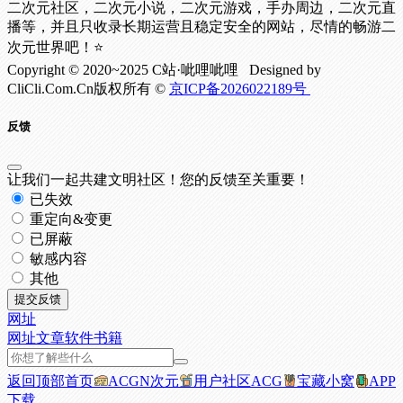
二次元社区，二次元小说，二次元游戏，手办周边，二次元直
播等，并且只收录长期运营且稳定安全的网站，尽情的畅游二
次元世界吧！⭐
Copyright © 2020~2025 C站·呲哩呲哩 Designed by
CliCli.Com.Cn版权所有 ©
京ICP备2026022189号
反馈
让我们一起共建文明社区！您的反馈至关重要！
已失效
重定向&变更
已屏蔽
敏感内容
其他
提交反馈
网址
网址
文章
软件
书籍
返回顶部
首页
ACGN次元
用户社区
ACG
宝藏小窝
APP
下载