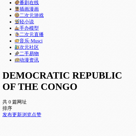
番剧在线
插画漫画
二次元游戏
轻小说
手办模型
二次元直播
音乐·Musci
次元社区
二手易物
动漫资讯
DEMOCRATIC REPUBLIC
OF THE CONGO
共 0 篇网址
排序
发布
更新
浏览
点赞