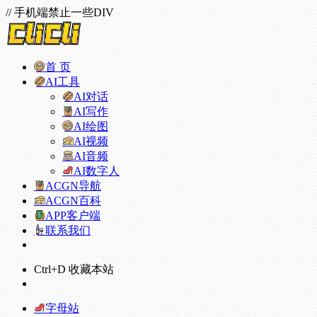
// 手机端禁止一些DIV
首 页
AI工具
AI对话
AI写作
AI绘图
AI视频
AI音频
AI数字人
ACGN导航
ACGN百科
APP客户端
联系我们
Ctrl+D 收藏本站
字母站