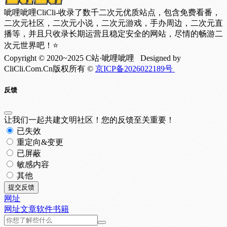
呲哩呲哩CliCli-收录了数千二次元优质站点，包含免费看番，
二次元社区，二次元小说，二次元游戏，手办周边，二次元直
播等，并且只收录长期运营且稳定安全的网站，尽情的畅游二
次元世界吧！⭐
Copyright © 2020~2025 C站·呲哩呲哩 Designed by
CliCli.Com.Cn版权所有 ©
京ICP备2026022189号
反馈
让我们一起共建文明社区！您的反馈至关重要！
已失效
重定向&变更
已屏蔽
敏感内容
其他
提交反馈
网址
网址
文章
软件
书籍