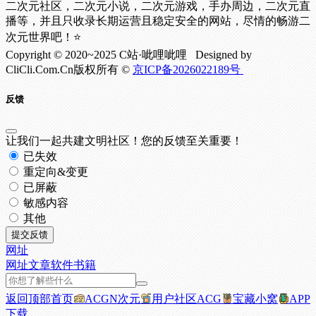
二次元社区，二次元小说，二次元游戏，手办周边，二次元直
播等，并且只收录长期运营且稳定安全的网站，尽情的畅游二
次元世界吧！⭐
Copyright © 2020~2025 C站·呲哩呲哩 Designed by
CliCli.Com.Cn版权所有 ©
京ICP备2026022189号
反馈
让我们一起共建文明社区！您的反馈至关重要！
已失效
重定向&变更
已屏蔽
敏感内容
其他
提交反馈
网址
网址
文章
软件
书籍
返回顶部
首页
ACGN次元
用户社区
ACG
宝藏小窝
APP
下载