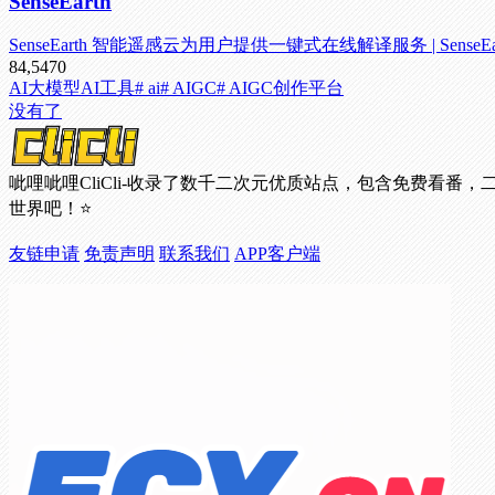
SenseEarth
SenseEarth 智能遥感云为用户提供一键式在线解译服务 | SenseEarth makes sp
84,547
0
AI大模型
AI工具
# ai
# AIGC
# AIGC创作平台
没有了
呲哩呲哩CliCli-收录了数千二次元优质站点，包含免费
世界吧！⭐
友链申请
免责声明
联系我们
APP客户端