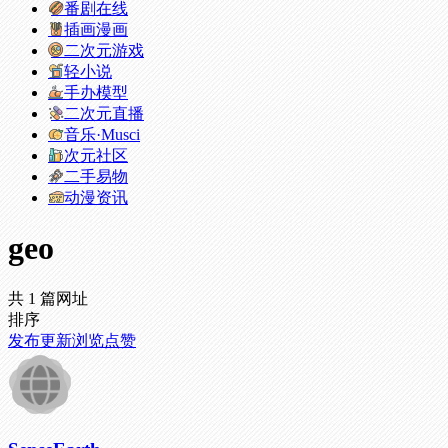
番剧在线
插画漫画
二次元游戏
轻小说
手办模型
二次元直播
音乐·Musci
次元社区
二手易物
动漫资讯
geo
共 1 篇网址
排序
发布
更新
浏览
点赞