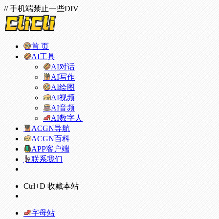
// 手机端禁止一些DIV
首 页
AI工具
AI对话
AI写作
AI绘图
AI视频
AI音频
AI数字人
ACGN导航
ACGN百科
APP客户端
联系我们
Ctrl+D 收藏本站
字母站