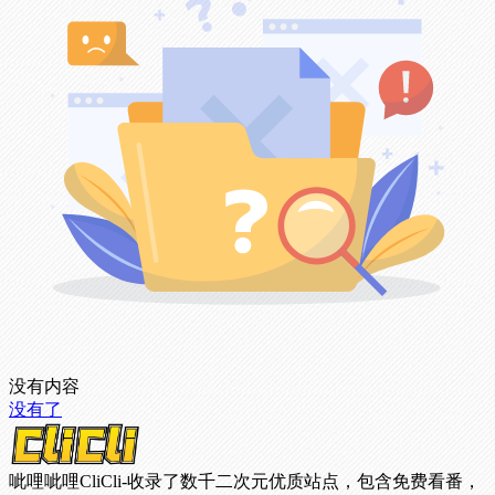
没有内容
没有了
呲哩呲哩CliCli-收录了数千二次元优质站点，包含免费看番，