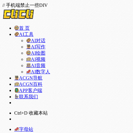
// 手机端禁止一些DIV
首 页
AI工具
AI对话
AI写作
AI绘图
AI视频
AI音频
AI数字人
ACGN导航
ACGN百科
APP客户端
联系我们
Ctrl+D 收藏本站
字母站