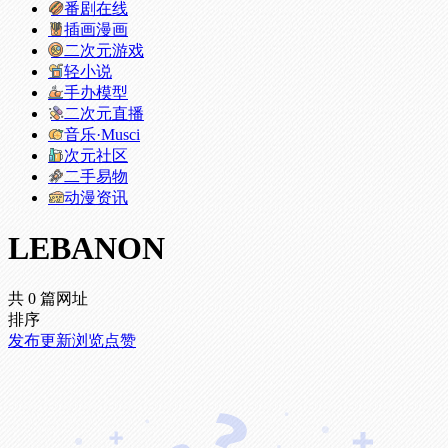
番剧在线
插画漫画
二次元游戏
轻小说
手办模型
二次元直播
音乐·Musci
次元社区
二手易物
动漫资讯
LEBANON
共 0 篇网址
排序
发布
更新
浏览
点赞