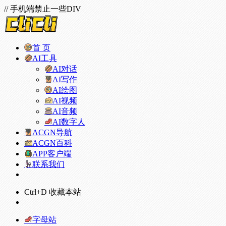
// 手机端禁止一些DIV
首 页
AI工具
AI对话
AI写作
AI绘图
AI视频
AI音频
AI数字人
ACGN导航
ACGN百科
APP客户端
联系我们
Ctrl+D 收藏本站
字母站