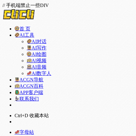
// 手机端禁止一些DIV
首 页
AI工具
AI对话
AI写作
AI绘图
AI视频
AI音频
AI数字人
ACGN导航
ACGN百科
APP客户端
联系我们
Ctrl+D 收藏本站
字母站