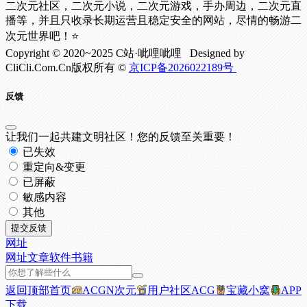
二次元社区，二次元小说，二次元游戏，手办周边，二次元直
播等，并且只收录长期运营且稳定安全的网站，尽情的畅游二
次元世界吧！⭐
Copyright © 2020~2025 C站·呲哩呲哩 Designed by
CliCli.Com.Cn版权所有 ©
京ICP备2026022189号
反馈
让我们一起共建文明社区！您的反馈至关重要！
已失效
重定向&变更
已屏蔽
敏感内容
其他
提交反馈
网址
网址
文章
软件
书籍
返回顶部
首页
ACGN次元
用户社区
ACG
宝藏小窝
APP
下载