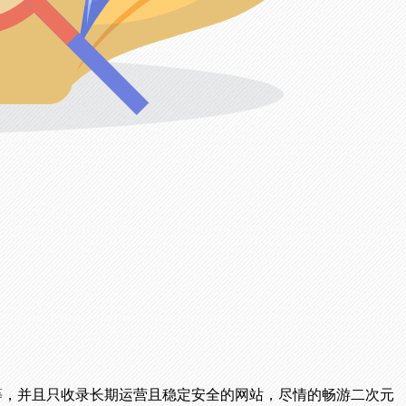
播等，并且只收录长期运营且稳定安全的网站，尽情的畅游二次元