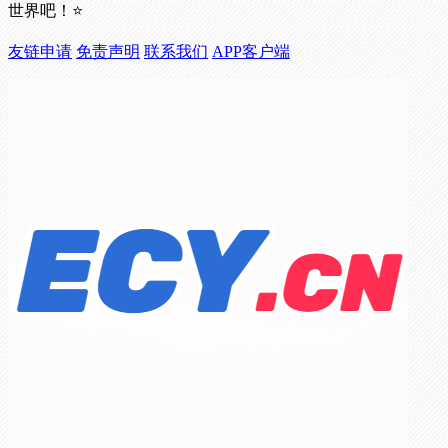
世界吧！⭐
友链申请
免责声明
联系我们
APP客户端