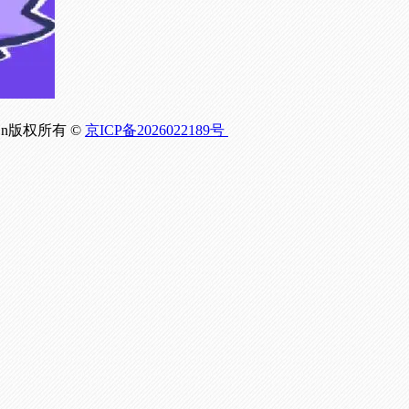
om.Cn版权所有 ©
京ICP备2026022189号