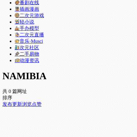
番剧在线
插画漫画
二次元游戏
轻小说
手办模型
二次元直播
音乐·Musci
次元社区
二手易物
动漫资讯
NAMIBIA
共 0 篇网址
排序
发布
更新
浏览
点赞