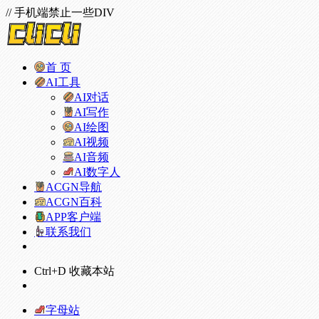
// 手机端禁止一些DIV
首 页
AI工具
AI对话
AI写作
AI绘图
AI视频
AI音频
AI数字人
ACGN导航
ACGN百科
APP客户端
联系我们
Ctrl+D 收藏本站
字母站