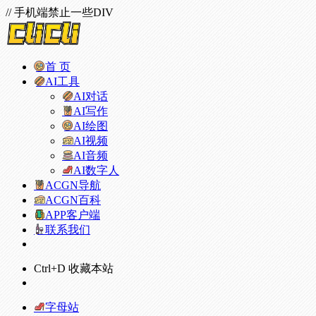
// 手机端禁止一些DIV
首 页
AI工具
AI对话
AI写作
AI绘图
AI视频
AI音频
AI数字人
ACGN导航
ACGN百科
APP客户端
联系我们
Ctrl+D 收藏本站
字母站