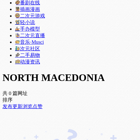
番剧在线
插画漫画
二次元游戏
轻小说
手办模型
二次元直播
音乐·Musci
次元社区
二手易物
动漫资讯
NORTH MACEDONIA
共 0 篇网址
排序
发布
更新
浏览
点赞