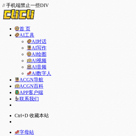
// 手机端禁止一些DIV
首 页
AI工具
AI对话
AI写作
AI绘图
AI视频
AI音频
AI数字人
ACGN导航
ACGN百科
APP客户端
联系我们
Ctrl+D 收藏本站
字母站