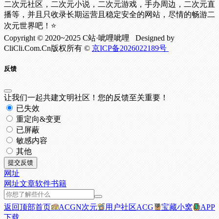
二次元社区，二次元小说，二次元游戏，手办周边，二次元直
播等，并且只收录长期运营且稳定安全的网站，尽情的畅游二
次元世界吧！⭐
Copyright © 2020~2025 C站·呲哩呲哩 Designed by
CliCli.Com.Cn版权所有 ©
京ICP备2026022189号
反馈
让我们一起共建文明社区！您的反馈至关重要！
已失效
重定向&变更
已屏蔽
敏感内容
其他
提交反馈
网址
网址
文章
软件
书籍
返回顶部
首页
ACGN次元
用户社区
ACG
宝藏小窝
APP
下载