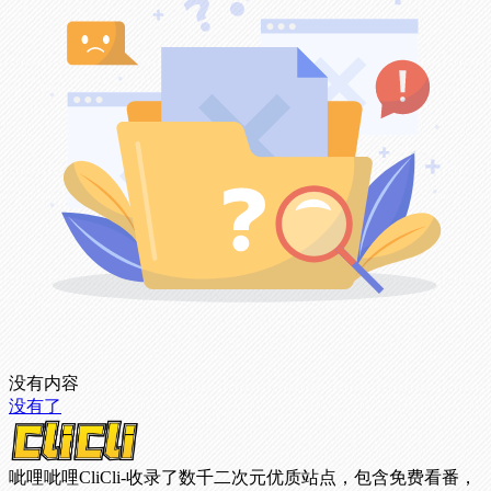
没有内容
没有了
呲哩呲哩CliCli-收录了数千二次元优质站点，包含免费看番，