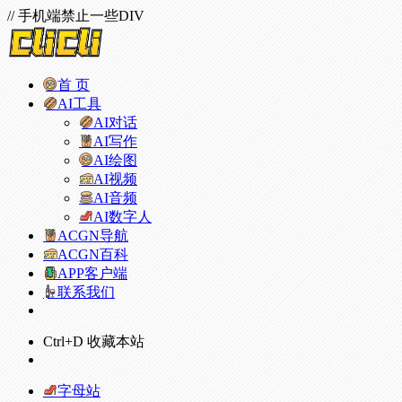
// 手机端禁止一些DIV
首 页
AI工具
AI对话
AI写作
AI绘图
AI视频
AI音频
AI数字人
ACGN导航
ACGN百科
APP客户端
联系我们
Ctrl+D 收藏本站
字母站