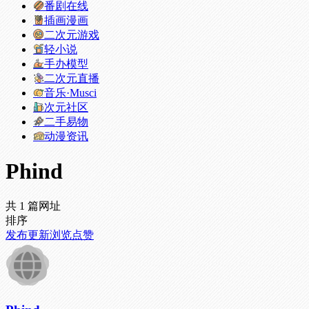
番剧在线
插画漫画
二次元游戏
轻小说
手办模型
二次元直播
音乐·Musci
次元社区
二手易物
动漫资讯
Phind
共 1 篇网址
排序
发布
更新
浏览
点赞