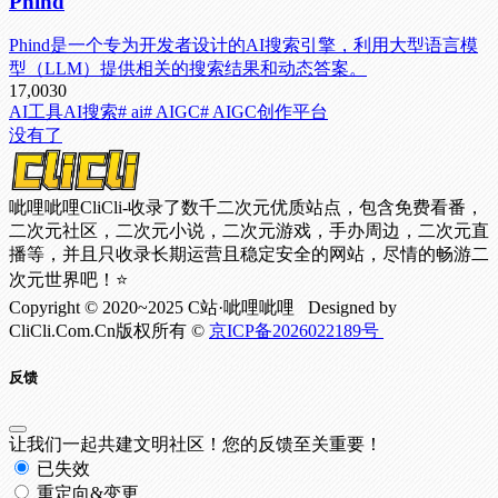
Phind
Phind是一个专为开发者设计的AI搜索引擎，利用大型语言模
型（LLM）提供相关的搜索结果和动态答案。
17,003
0
AI工具
AI搜索
# ai
# AIGC
# AIGC创作平台
没有了
呲哩呲哩CliCli-收录了数千二次元优质站点，包含免费看番，
二次元社区，二次元小说，二次元游戏，手办周边，二次元直
播等，并且只收录长期运营且稳定安全的网站，尽情的畅游二
次元世界吧！⭐
Copyright © 2020~2025 C站·呲哩呲哩 Designed by
CliCli.Com.Cn版权所有 ©
京ICP备2026022189号
反馈
让我们一起共建文明社区！您的反馈至关重要！
已失效
重定向&变更