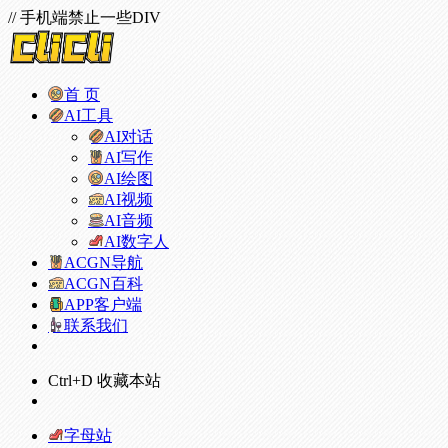
// 手机端禁止一些DIV
首 页
AI工具
AI对话
AI写作
AI绘图
AI视频
AI音频
AI数字人
ACGN导航
ACGN百科
APP客户端
联系我们
Ctrl+D 收藏本站
字母站