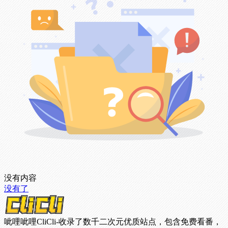
没有内容
没有了
呲哩呲哩CliCli-收录了数千二次元优质站点，包含免费看番，