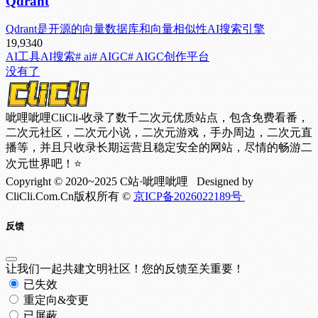
Qdrant
Qdrant是开源的向量数据库和向量相似性AI搜索引擎
19,934
0
AI工具
AI搜索
# ai
# AIGC
# AIGC创作平台
没有了
呲哩呲哩CliCli-收录了数千二次元优质站点，包含免费看番，
二次元社区，二次元小说，二次元游戏，手办周边，二次元直
播等，并且只收录长期运营且稳定安全的网站，尽情的畅游二
次元世界吧！⭐
Copyright © 2020~2025 C站·呲哩呲哩 Designed by
CliCli.Com.Cn版权所有 ©
京ICP备2026022189号
反馈
让我们一起共建文明社区！您的反馈至关重要！
已失效
重定向&变更
已屏蔽