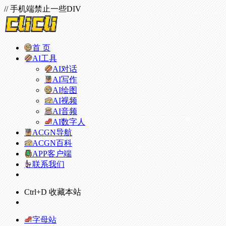
// 手机端禁止一些DIV
首 页
AI工具
AI对话
AI写作
AI绘图
AI视频
AI音频
AI数字人
ACGN导航
ACGN百科
APP客户端
联系我们
Ctrl+D 收藏本站
字母站