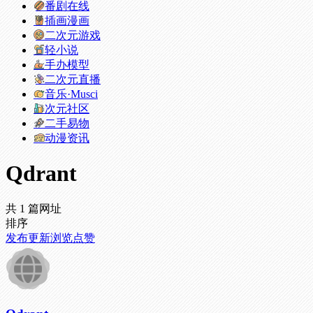
番剧在线
插画漫画
二次元游戏
轻小说
手办模型
二次元直播
音乐·Musci
次元社区
二手易物
动漫资讯
Qdrant
共 1 篇网址
排序
发布
更新
浏览
点赞