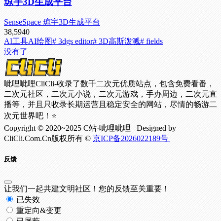
琼宇3D生成平台
SenseSpace 琼宇3D生成平台
38,594
0
AI工具
AI绘图
# 3dgs editor
# 3D高斯泼溅
# fields
没有了
呲哩呲哩CliCli-收录了数千二次元优质站点，包含免费看番，
二次元社区，二次元小说，二次元游戏，手办周边，二次元直
播等，并且只收录长期运营且稳定安全的网站，尽情的畅游二
次元世界吧！⭐
Copyright © 2020~2025 C站·呲哩呲哩 Designed by
CliCli.Com.Cn版权所有 ©
京ICP备2026022189号
反馈
让我们一起共建文明社区！您的反馈至关重要！
已失效
重定向&变更