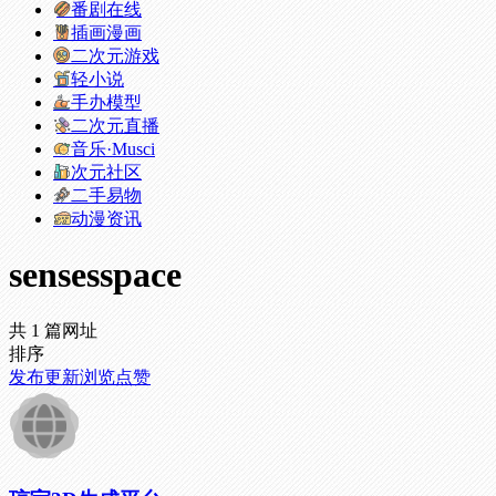
番剧在线
插画漫画
二次元游戏
轻小说
手办模型
二次元直播
音乐·Musci
次元社区
二手易物
动漫资讯
sensesspace
共 1 篇网址
排序
发布
更新
浏览
点赞