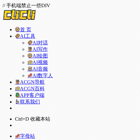
// 手机端禁止一些DIV
首 页
AI工具
AI对话
AI写作
AI绘图
AI视频
AI音频
AI数字人
ACGN导航
ACGN百科
APP客户端
联系我们
Ctrl+D 收藏本站
字母站