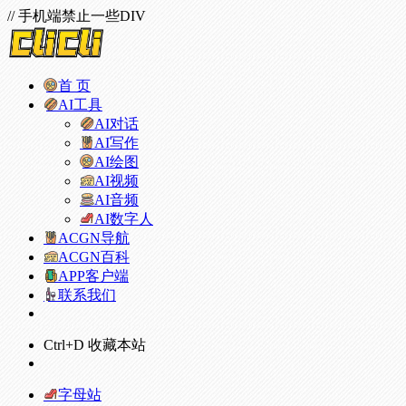
// 手机端禁止一些DIV
首 页
AI工具
AI对话
AI写作
AI绘图
AI视频
AI音频
AI数字人
ACGN导航
ACGN百科
APP客户端
联系我们
Ctrl+D 收藏本站
字母站