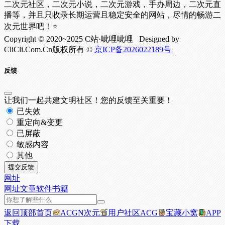
二次元社区，二次元小说，二次元游戏，手办周边，二次元直
播等，并且只收录长期运营且稳定安全的网站，尽情的畅游二
次元世界吧！⭐
Copyright © 2020~2025 C站·呲哩呲哩 Designed by
CliCli.Com.Cn版权所有 ©
京ICP备2026022189号
反馈
让我们一起共建文明社区！您的反馈至关重要！
已失效
重定向&变更
已屏蔽
敏感内容
其他
提交反馈
网址
网址
文章
软件
书籍
返回顶部
首页
ACGN次元
用户社区
ACG
宝藏小窝
APP
下载