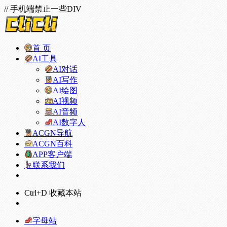
// 手机端禁止一些DIV
首 页
AI工具
AI对话
AI写作
AI绘图
AI视频
AI音频
AI数字人
ACGN导航
ACGN百科
APP客户端
联系我们
Ctrl+D 收藏本站
字母站