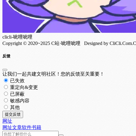
clicli-呲哩呲哩
Copyright © 2020~2025 C站·呲哩呲哩 Designed by CliCli.C
反馈
让我们一起共建文明社区！您的反馈至关重要！
已失效
重定向&变更
已屏蔽
敏感内容
其他
提交反馈
网址
网址
文章
软件
书籍