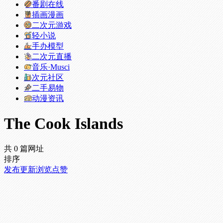
番剧在线
插画漫画
二次元游戏
轻小说
手办模型
二次元直播
音乐·Musci
次元社区
二手易物
动漫资讯
The Cook Islands
共 0 篇网址
排序
发布
更新
浏览
点赞