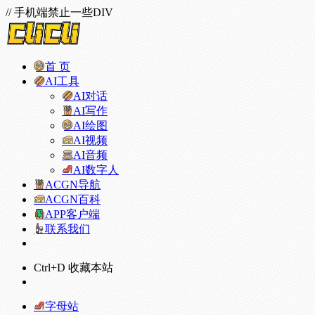
// 手机端禁止一些DIV
首 页
AI工具
AI对话
AI写作
AI绘图
AI视频
AI音频
AI数字人
ACGN导航
ACGN百科
APP客户端
联系我们
Ctrl+D 收藏本站
字母站