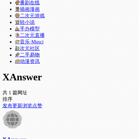
番剧在线
插画漫画
二次元游戏
轻小说
手办模型
二次元直播
音乐·Musci
次元社区
二手易物
动漫资讯
XAnswer
共 1 篇网址
排序
发布
更新
浏览
点赞