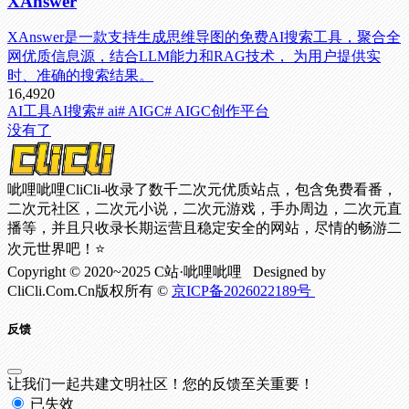
XAnswer
XAnswer是一款支持生成思维导图的免费AI搜索工具，聚合全
网优质信息源，结合LLM能力和RAG技术， 为用户提供实
时、准确的搜索结果。
16,492
0
AI工具
AI搜索
# ai
# AIGC
# AIGC创作平台
没有了
呲哩呲哩CliCli-收录了数千二次元优质站点，包含免费看番，
二次元社区，二次元小说，二次元游戏，手办周边，二次元直
播等，并且只收录长期运营且稳定安全的网站，尽情的畅游二
次元世界吧！⭐
Copyright © 2020~2025 C站·呲哩呲哩 Designed by
CliCli.Com.Cn版权所有 ©
京ICP备2026022189号
反馈
让我们一起共建文明社区！您的反馈至关重要！
已失效