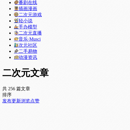
番剧在线
插画漫画
二次元游戏
轻小说
手办模型
二次元直播
音乐·Musci
次元社区
二手易物
动漫资讯
二次元文章
共 256 篇文章
排序
发布
更新
浏览
点赞