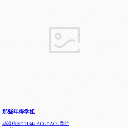
那些年得学姐
动漫精选
# 1134
# ACG
# ACG导航