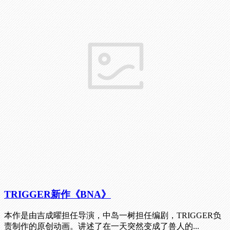
TRIGGER新作《BNA》
本作是由吉成曜担任导演，中岛一树担任编剧，TRIGGER负
责制作的原创动画。讲述了在一天突然变成了兽人的...