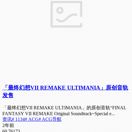
「最终幻想VII REMAKE ULTIMANIA」原创音轨
发售
「最终幻想VII REMAKE ULTIMANIA」的原创音轨“FINAL
FANTASY VII REMAKE Original Soundtrack~Special e...
资讯
# 1134
# ACG
# ACG导航
2年前
60,761
73