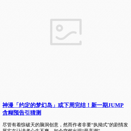
神漫「约定的梦幻岛」或下周完结！新一期JUMP
含糊预告引猜测
尽管有着惊破天的脑洞创意，然而作者非要“执拗式”的剧情发
展实在让读者心生不爽，如今突然出现“最高潮”...