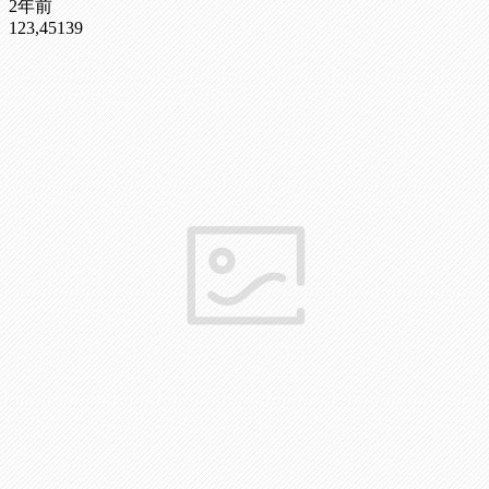
2年前
123,451
39