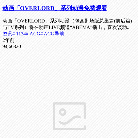
动画「OVERLORD」系列动漫免费观看
动画「OVERLORD」系列动漫（包含剧场版总集篇(前后篇)
与TV系列）将在动画LIVE频道“ABEMA”播出，喜欢该动...
资讯
# 1134
# ACG
# ACG导航
2年前
94,663
20