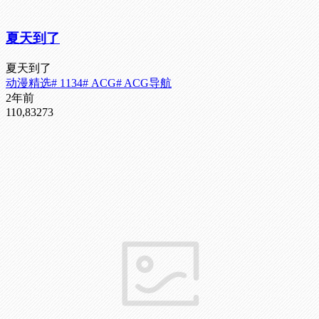
夏天到了
夏天到了
动漫精选
# 1134
# ACG
# ACG导航
2年前
110,832
73