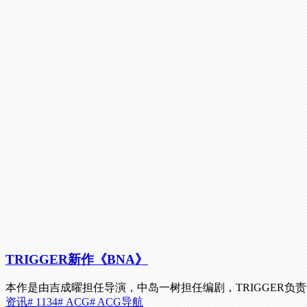
TRIGGER新作《BNA》
本作是由吉成曜担任导演，中岛一树担任编剧，TRIGGER负责
资讯
# 1134
# ACG
# ACG导航