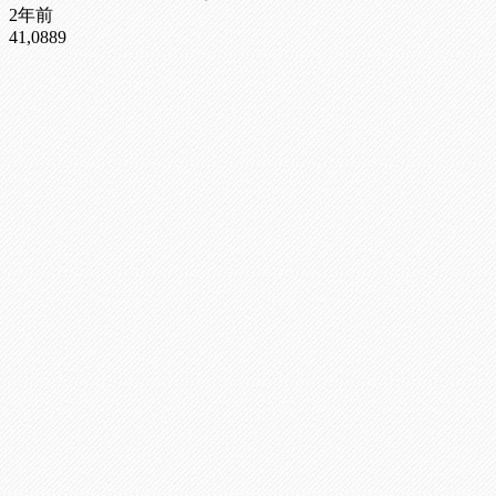
2年前
41,088
9