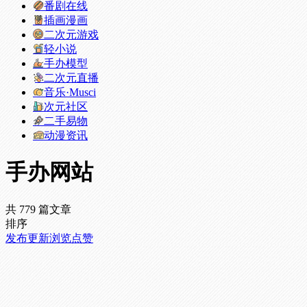
番剧在线
插画漫画
二次元游戏
轻小说
手办模型
二次元直播
音乐·Musci
次元社区
二手易物
动漫资讯
手办网站
共 779 篇文章
排序
发布
更新
浏览
点赞