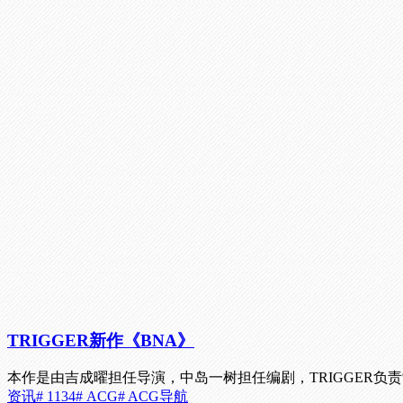
TRIGGER新作《BNA》
本作是由吉成曜担任导演，中岛一树担任编剧，TRIGGER负责
资讯
# 1134
# ACG
# ACG导航