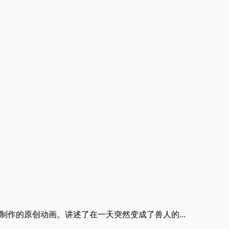
制作的原创动画。讲述了在一天突然变成了兽人的...