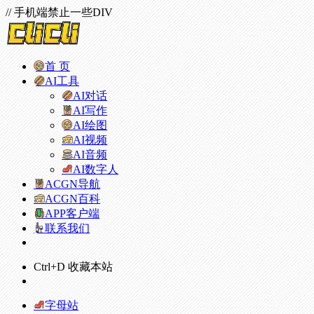
// 手机端禁止一些DIV
首 页
AI工具
AI对话
AI写作
AI绘图
AI视频
AI音频
AI数字人
ACGN导航
ACGN百科
APP客户端
联系我们
Ctrl+D 收藏本站
字母站