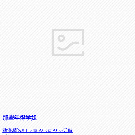
那些年得学姐
动漫精选
# 1134
# ACG
# ACG导航