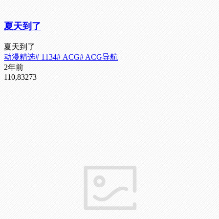
夏天到了
夏天到了
动漫精选
# 1134
# ACG
# ACG导航
2年前
110,832
73