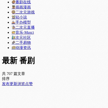
番剧在线
插画漫画
二次元游戏
轻小说
手办模型
二次元直播
音乐·Musci
次元社区
二手易物
动漫资讯
最新 番剧
共 707 篇文章
排序
发布
更新
浏览
点赞