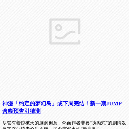
神漫「约定的梦幻岛」或下周完结！新一期JUMP
含糊预告引猜测
尽管有着惊破天的脑洞创意，然而作者非要“执拗式”的剧情发
展实在让读者心生不爽，如今突然出现“最高潮”...