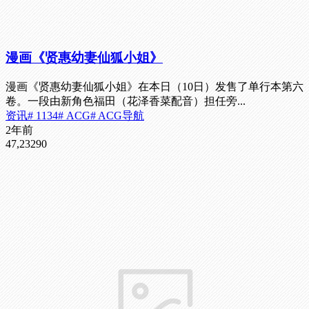
漫画《贤惠幼妻仙狐小姐》
漫画《贤惠幼妻仙狐小姐》在本日（10日）发售了单行本第六
卷。一段由新角色福田（花泽香菜配音）担任旁...
资讯
# 1134
# ACG
# ACG导航
2年前
47,232
90