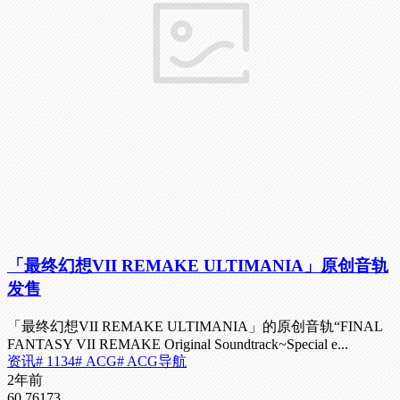
「最终幻想VII REMAKE ULTIMANIA」原创音轨
发售
「最终幻想VII REMAKE ULTIMANIA」的原创音轨“FINAL
FANTASY VII REMAKE Original Soundtrack~Special e...
资讯
# 1134
# ACG
# ACG导航
2年前
60,761
73