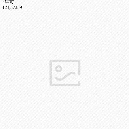
2年前
123,373
39