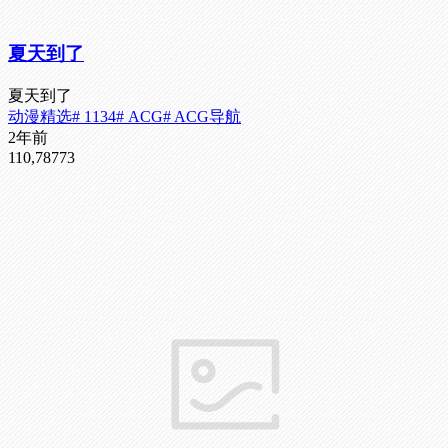
夏天到了
夏天到了
动漫精选
# 1134
# ACG
# ACG导航
2年前
110,787
73