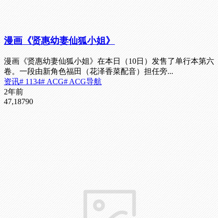
漫画《贤惠幼妻仙狐小姐》
漫画《贤惠幼妻仙狐小姐》在本日（10日）发售了单行本第六
卷。一段由新角色福田（花泽香菜配音）担任旁...
资讯
# 1134
# ACG
# ACG导航
2年前
47,187
90