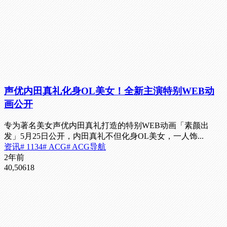
声优内田真礼化身OL美女！全新主演特别WEB动
画公开
专为著名美女声优内田真礼打造的特别WEB动画「素颜出
发」5月25日公开，内田真礼不但化身OL美女，一人饰...
资讯
# 1134
# ACG
# ACG导航
2年前
40,506
18