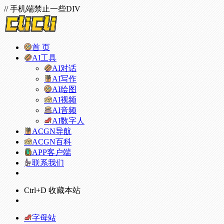
// 手机端禁止一些DIV
首 页
AI工具
AI对话
AI写作
AI绘图
AI视频
AI音频
AI数字人
ACGN导航
ACGN百科
APP客户端
联系我们
Ctrl+D 收藏本站
字母站