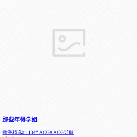
那些年得学姐
动漫精选
# 1134
# ACG
# ACG导航