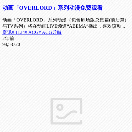
动画「OVERLORD」系列动漫免费观看
动画「OVERLORD」系列动漫（包含剧场版总集篇(前后篇)
与TV系列）将在动画LIVE频道“ABEMA”播出，喜欢该动...
资讯
# 1134
# ACG
# ACG导航
2年前
94,537
20