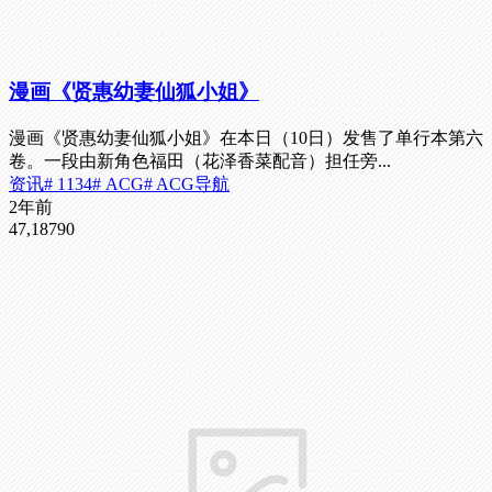
漫画《贤惠幼妻仙狐小姐》
漫画《贤惠幼妻仙狐小姐》在本日（10日）发售了单行本第六
卷。一段由新角色福田（花泽香菜配音）担任旁...
资讯
# 1134
# ACG
# ACG导航
2年前
47,187
90