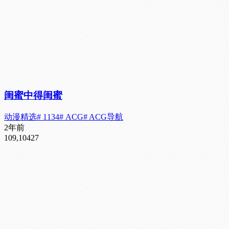
闺蜜中得闺蜜
动漫精选
# 1134
# ACG
# ACG导航
2年前
109,104
27