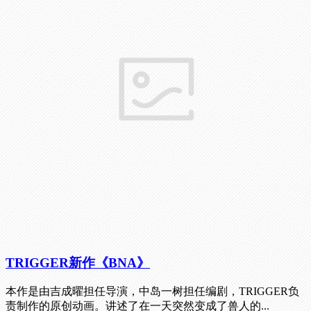
TRIGGER新作《BNA》
本作是由吉成曜担任导演，中岛一树担任编剧，TRIGGER负
责制作的原创动画。讲述了在一天突然变成了兽人的...