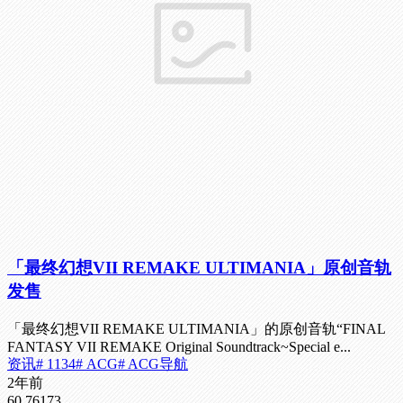
「最终幻想VII REMAKE ULTIMANIA」原创音轨
发售
「最终幻想VII REMAKE ULTIMANIA」的原创音轨“FINAL
FANTASY VII REMAKE Original Soundtrack~Special e...
资讯
# 1134
# ACG
# ACG导航
2年前
60,761
73