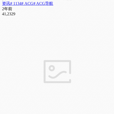
资讯
# 1134
# ACG
# ACG导航
2年前
41,232
9