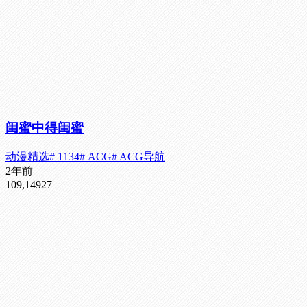
闺蜜中得闺蜜
动漫精选
# 1134
# ACG
# ACG导航
2年前
109,149
27