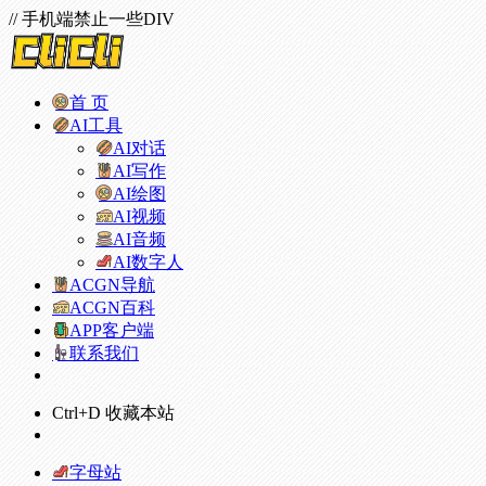
// 手机端禁止一些DIV
首 页
AI工具
AI对话
AI写作
AI绘图
AI视频
AI音频
AI数字人
ACGN导航
ACGN百科
APP客户端
联系我们
Ctrl+D 收藏本站
字母站