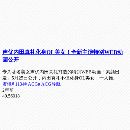
声优内田真礼化身OL美女！全新主演特别WEB动
画公开
专为著名美女声优内田真礼打造的特别WEB动画「素颜出
发」5月25日公开，内田真礼不但化身OL美女，一人饰...
资讯
# 1134
# ACG
# ACG导航
2年前
40,560
18