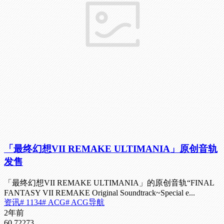
「最终幻想VII REMAKE ULTIMANIA」原创音轨
发售
「最终幻想VII REMAKE ULTIMANIA」的原创音轨“FINAL
FANTASY VII REMAKE Original Soundtrack~Special e...
资讯
# 1134
# ACG
# ACG导航
2年前
60,722
73