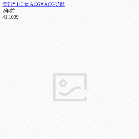
资讯
# 1134
# ACG
# ACG导航
2年前
41,103
9