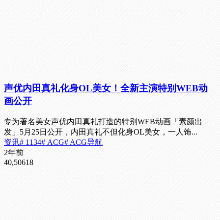
声优内田真礼化身OL美女！全新主演特别WEB动
画公开
专为著名美女声优内田真礼打造的特别WEB动画「素颜出
发」5月25日公开，内田真礼不但化身OL美女，一人饰...
资讯
# 1134
# ACG
# ACG导航
2年前
40,506
18