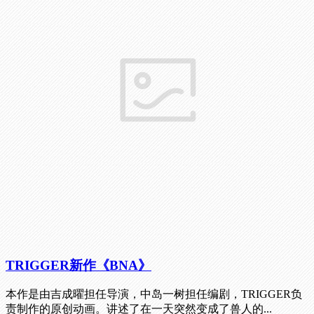
TRIGGER新作《BNA》
本作是由吉成曜担任导演，中岛一树担任编剧，TRIGGER负
责制作的原创动画。讲述了在一天突然变成了兽人的...