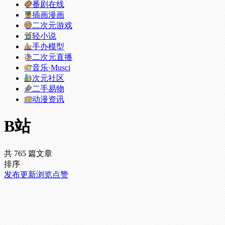
番剧在线
插画漫画
二次元游戏
轻小说
手办模型
二次元直播
音乐·Musci
次元社区
二手易物
动漫资讯
B站
共 765 篇文章
排序
发布
更新
浏览
点赞