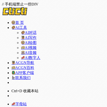
// 手机端禁止一些DIV
首 页
AI工具
AI对话
AI写作
AI绘图
AI视频
AI音频
AI数字人
ACGN导航
ACGN百科
APP客户端
联系我们
Ctrl+D 收藏本站
字母站