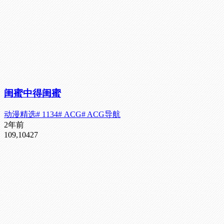
闺蜜中得闺蜜
动漫精选
# 1134
# ACG
# ACG导航
2年前
109,104
27