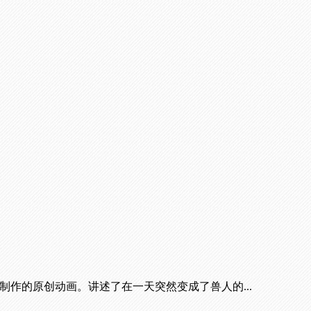
制作的原创动画。讲述了在一天突然变成了兽人的...