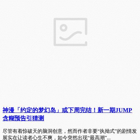
神漫「约定的梦幻岛」或下周完结！新一期JUMP
含糊预告引猜测
尽管有着惊破天的脑洞创意，然而作者非要“执拗式”的剧情发
展实在让读者心生不爽，如今突然出现“最高潮”...