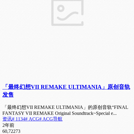
「最终幻想VII REMAKE ULTIMANIA」原创音轨
发售
「最终幻想VII REMAKE ULTIMANIA」的原创音轨“FINAL
FANTASY VII REMAKE Original Soundtrack~Special e...
资讯
# 1134
# ACG
# ACG导航
2年前
60,722
73