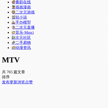
番剧在线
插画漫画
二次元游戏
轻小说
手办模型
二次元直播
音乐·Musci
次元社区
二手易物
动漫资讯
MTV
共 765 篇文章
排序
发布
更新
浏览
点赞