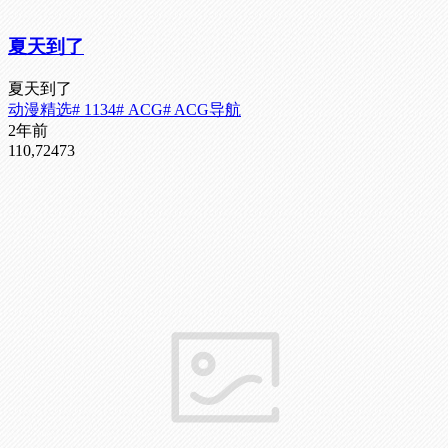
夏天到了
夏天到了
动漫精选
# 1134
# ACG
# ACG导航
2年前
110,724
73