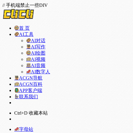
// 手机端禁止一些DIV
首 页
AI工具
AI对话
AI写作
AI绘图
AI视频
AI音频
AI数字人
ACGN导航
ACGN百科
APP客户端
联系我们
Ctrl+D 收藏本站
字母站