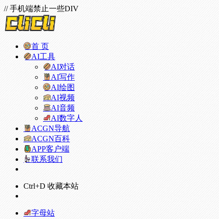
// 手机端禁止一些DIV
首 页
AI工具
AI对话
AI写作
AI绘图
AI视频
AI音频
AI数字人
ACGN导航
ACGN百科
APP客户端
联系我们
Ctrl+D 收藏本站
字母站