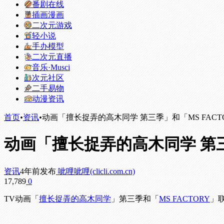
番剧在线
插画漫画
二次元游戏
轻小说
手办模型
二次元直播
音乐·Musci
次元社区
二手易物
动漫资讯
首页
•
资讯
•
动画「擅长捉弄的高木同学 第三季」和「MS FAC
动画「擅长捉弄的高木同学 第三
资讯
4年前发布
呲哩呲哩(clicli.com.cn)
17,789
0
TV动画「
擅长捉弄的高木同学
」第三季和「
MS FACTORY
」