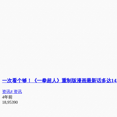
一次看个够！《一拳超人》重制版漫画最新话多达14
资讯
# 资讯
4年前
18,953
90