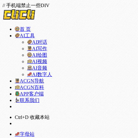
// 手机端禁止一些DIV
首 页
AI工具
AI对话
AI写作
AI绘图
AI视频
AI音频
AI数字人
ACGN导航
ACGN百科
APP客户端
联系我们
Ctrl+D 收藏本站
字母站