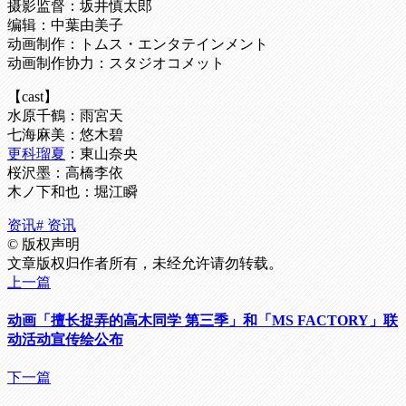
摄影监督：坂井慎太郎
编辑：中葉由美子
动画制作：トムス・エンタテインメント
动画制作协力：スタジオコメット
【cast】
水原千鶴：雨宮天
七海麻美：悠木碧
更科瑠夏
：東山奈央
桜沢墨：高橋李依
木ノ下和也：堀江瞬
资讯
# 资讯
©
版权声明
文章版权归作者所有，未经允许请勿转载。
上一篇
动画「擅长捉弄的高木同学 第三季」和「MS FACTORY」联
动活动宣传绘公布
下一篇