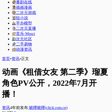
番剧在线
插画漫画
二次元游戏
轻小说
手办模型
二次元直播
音乐·Musci
次元社区
二手易物
动漫资讯
首页
•
资讯
•
正文
动画《租借女友 第二季》瑠夏
角色PV公开，2022年7月开
播！
资讯
4年前发布
呲哩呲哩(clicli.com.cn)