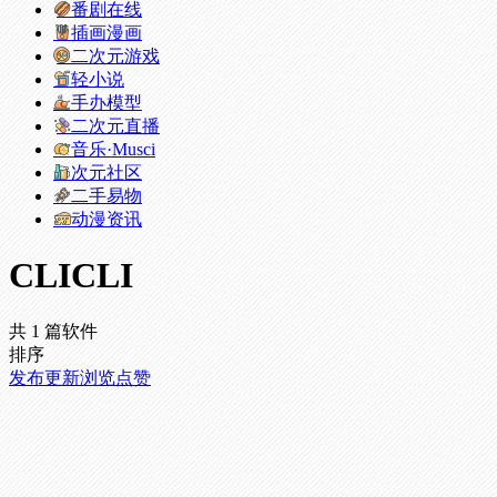
番剧在线
插画漫画
二次元游戏
轻小说
手办模型
二次元直播
音乐·Musci
次元社区
二手易物
动漫资讯
CLICLI
共 1 篇软件
排序
发布
更新
浏览
点赞