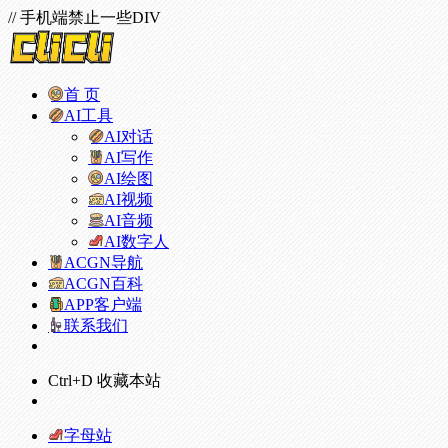
// 手机端禁止一些DIV
首 页
AI工具
AI对话
AI写作
AI绘图
AI视频
AI音频
AI数字人
ACGN导航
ACGN百科
APP客户端
联系我们
Ctrl+D 收藏本站
字母站