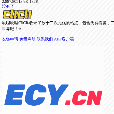
2,887,805
13.9
K
187
K
没有了
呲哩呲哩CliCli-收录了数千二次元优质站点，包含免费
世界吧！⭐
友链申请
免责声明
联系我们
APP客户端