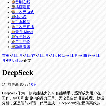
番剧在线
插画漫画
二次元游戏
轻小说
手办模型
二次元直播
音乐·Musci
次元社区
二手易物
动漫资讯
首页
•
AI工具
•
AI写作
•
AI工具
•
AI大模型
•
AI工具
•
AI推荐
•
AI工
具
•
聊天对话
•
正文
DeepSeek
1年前更新
80,884
0
0
DeepSeek作为一款功能强大的AI智能助手，逐渐成为用户在
工作、学习和生活中的得力工具。无论是自然语言处理、数据
分析，还是智能对话、代码生成，DeepSeek都能提供高效的