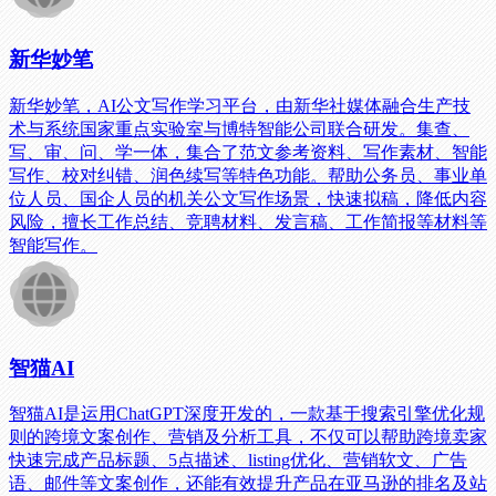
新华妙笔
新华妙笔，AI公文写作学习平台，由新华社媒体融合生产技
术与系统国家重点实验室与博特智能公司联合研发。集查、
写、审、问、学一体，集合了范文参考资料、写作素材、智能
写作、校对纠错、润色续写等特色功能。帮助公务员、事业单
位人员、国企人员的机关公文写作场景，快速拟稿，降低内容
风险，擅长工作总结、竞聘材料、发言稿、工作简报等材料等
智能写作。
智猫AI
智猫AI是运用ChatGPT深度开发的，一款基于搜索引擎优化规
则的跨境文案创作、营销及分析工具，不仅可以帮助跨境卖家
快速完成产品标题、5点描述、listing优化、营销软文、广告
语、邮件等文案创作，还能有效提升产品在亚马逊的排名及站