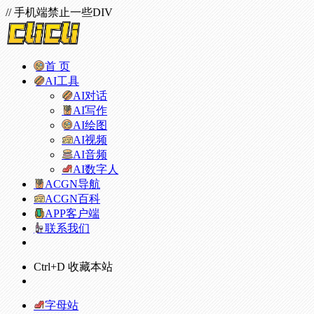
// 手机端禁止一些DIV
首 页
AI工具
AI对话
AI写作
AI绘图
AI视频
AI音频
AI数字人
ACGN导航
ACGN百科
APP客户端
联系我们
Ctrl+D 收藏本站
字母站