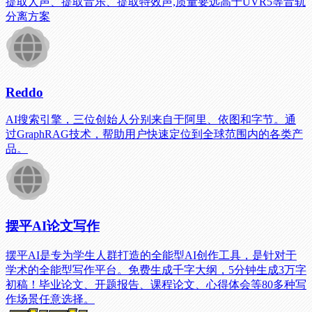
提取人声、提取音乐、提取特效声,质量要远高于UVR5等音轨
分离方案
Reddo
AI搜索引擎，三位创始人分别来自于阿里、依图和字节。通
过GraphRAG技术，帮助用户快速定位到全球范围内的各类产
品。
摆平AI论文写作
摆平AI是专为学生人群打造的全能型AI创作工具，是针对于
学术的全能型写作平台。免费生成千字大纲，5分钟生成3万字
初稿！毕业论文、开题报告、课程论文、心得体会等80多种写
作场景任意选择。