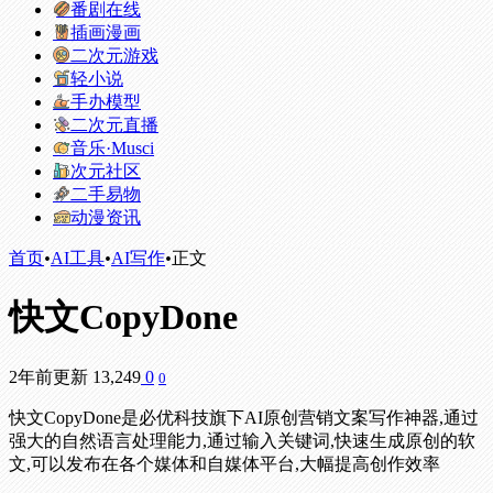
番剧在线
插画漫画
二次元游戏
轻小说
手办模型
二次元直播
音乐·Musci
次元社区
二手易物
动漫资讯
首页
•
AI工具
•
AI写作
•
正文
快文CopyDone
2年前更新
13,249
0
0
快文CopyDone是必优科技旗下AI原创营销文案写作神器,通过
强大的自然语言处理能力,通过输入关键词,快速生成原创的软
文,可以发布在各个媒体和自媒体平台,大幅提高创作效率