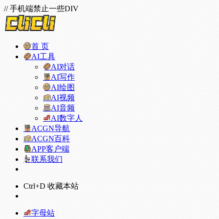
// 手机端禁止一些DIV
首 页
AI工具
AI对话
AI写作
AI绘图
AI视频
AI音频
AI数字人
ACGN导航
ACGN百科
APP客户端
联系我们
Ctrl+D 收藏本站
字母站