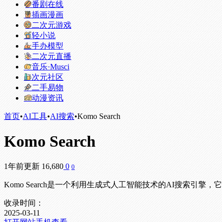
番剧在线
插画漫画
二次元游戏
轻小说
手办模型
二次元直播
音乐·Musci
次元社区
二手易物
动漫资讯
首页
•
AI工具
•
AI搜索
•
Komo Search
Komo Search
1年前更新
16,680
0
0
Komo Search是一个利用生成式人工智能技术的AI搜索
收录时间：
2025-03-11