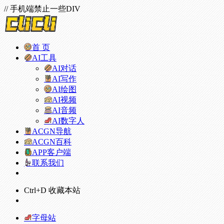
// 手机端禁止一些DIV
首 页
AI工具
AI对话
AI写作
AI绘图
AI视频
AI音频
AI数字人
ACGN导航
ACGN百科
APP客户端
联系我们
Ctrl+D 收藏本站
字母站