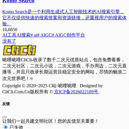
Komo Search
Komo Search是一个利用生成式人工智能技术的AI搜索引擎，
它不仅提供快速的搜索答案和资源链接，还重视用户的搜索体
验。
16,665
0
AI工具
AI搜索
# ai
# AIGC
# AIGC创作平台
没有了
呲哩呲哩CliCli-收录了数千二次元优质站点，包含免费看番，
二次元社区，二次元小说，二次元游戏，手办周边，二次元直
播等，并且只收录长期运营且稳定安全的网站，尽情的畅游二
次元世界吧！⭐
Copyright © 2020~2025 C站·呲哩呲哩 Designed by
CliCli.Com.Cn版权所有 ©
京ICP备2026022189号
反馈
让我们一起共建文明社区！您的反馈至关重要！
已失效