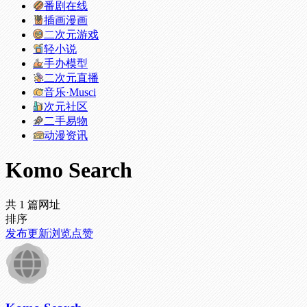
番剧在线
插画漫画
二次元游戏
轻小说
手办模型
二次元直播
音乐·Musci
次元社区
二手易物
动漫资讯
Komo Search
共 1 篇网址
排序
发布
更新
浏览
点赞