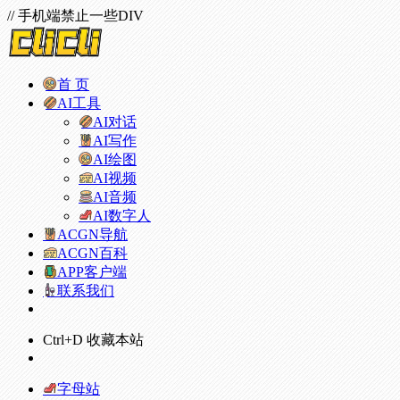
// 手机端禁止一些DIV
首 页
AI工具
AI对话
AI写作
AI绘图
AI视频
AI音频
AI数字人
ACGN导航
ACGN百科
APP客户端
联系我们
Ctrl+D 收藏本站
字母站