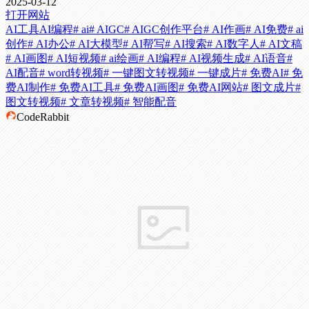
2025-03-12
打开网站
AI工具
AI编程
# ai
# AIGC
# AIGC创作平台
# AI作画
# AI免费
# ai
创作
# AI办公
# AI大模型
# AI帮写
# AI搜索
# AI数字人
# AI文稿
# AI画图
# AI短视频
# ai绘画
# AI编程
# AI视频生成
# AI语音
#
AI配音
# word转视频
# 一键图文转视频
# 一键成片
# 免费AI
# 免
费AI制作
# 免费AI工具
# 免费AI画图
# 免费AI网站
# 图文成片
#
图文转视频
# 文章转视频
# 智能配音
CodeRabbit