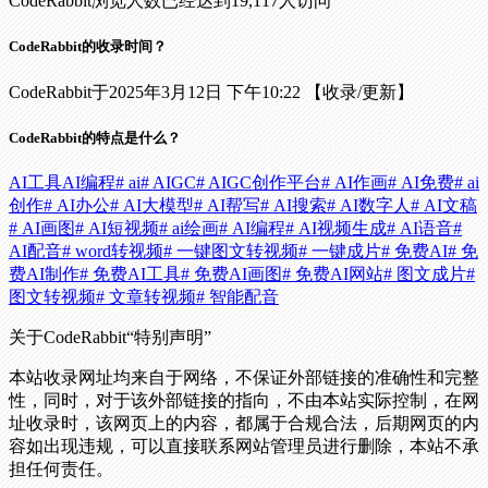
CodeRabbit浏览人数已经达到19,117人访问
CodeRabbit的收录时间？
CodeRabbit于2025年3月12日 下午10:22 【收录/更新】
CodeRabbit的特点是什么？
AI工具
AI编程
# ai
# AIGC
# AIGC创作平台
# AI作画
# AI免费
# ai
创作
# AI办公
# AI大模型
# AI帮写
# AI搜索
# AI数字人
# AI文稿
# AI画图
# AI短视频
# ai绘画
# AI编程
# AI视频生成
# AI语音
#
AI配音
# word转视频
# 一键图文转视频
# 一键成片
# 免费AI
# 免
费AI制作
# 免费AI工具
# 免费AI画图
# 免费AI网站
# 图文成片
#
图文转视频
# 文章转视频
# 智能配音
关于CodeRabbit
“特别声明”
本站收录网址均来自于网络，不保证外部链接的准确性和完整
性，同时，对于该外部链接的指向，不由本站实际控制，在网
址收录时，该网页上的内容，都属于合规合法，后期网页的内
容如出现违规，可以直接联系网站管理员进行删除，本站不承
担任何责任。