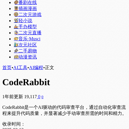
番剧在线
插画漫画
二次元游戏
轻小说
手办模型
二次元直播
音乐·Musci
次元社区
二手易物
动漫资讯
首页
•
AI工具
•
AI编程
•
正文
CodeRabbit
1年前更新
19,117
0
0
CodeRabbit是一个AI驱动的代码审查平台，通过自动化审查流
程来提升代码质量，并显著减少手动审查所需的时间和精力。
收录时间：