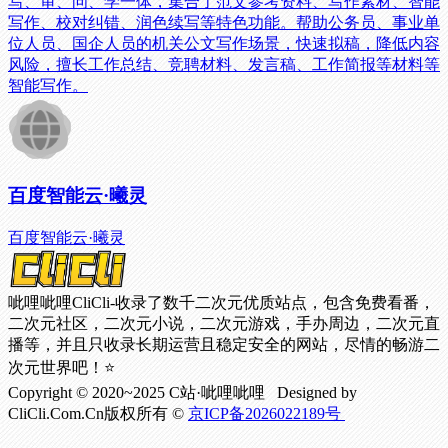
写、审、问、学一体，集合了范文参考资料、写作素材、智能
写作、校对纠错、润色续写等特色功能。帮助公务员、事业单
位人员、国企人员的机关公文写作场景，快速拟稿，降低内容
风险，擅长工作总结、竞聘材料、发言稿、工作简报等材料等
智能写作。
百度智能云·曦灵
百度智能云·曦灵
呲哩呲哩CliCli-收录了数千二次元优质站点，包含免费看番，
二次元社区，二次元小说，二次元游戏，手办周边，二次元直
播等，并且只收录长期运营且稳定安全的网站，尽情的畅游二
次元世界吧！⭐
Copyright © 2020~2025 C站·呲哩呲哩 Designed by
CliCli.Com.Cn版权所有 ©
京ICP备2026022189号