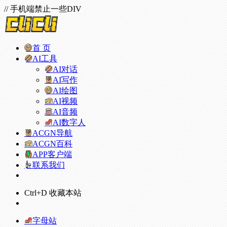
// 手机端禁止一些DIV
首 页
AI工具
AI对话
AI写作
AI绘图
AI视频
AI音频
AI数字人
ACGN导航
ACGN百科
APP客户端
联系我们
Ctrl+D 收藏本站
字母站