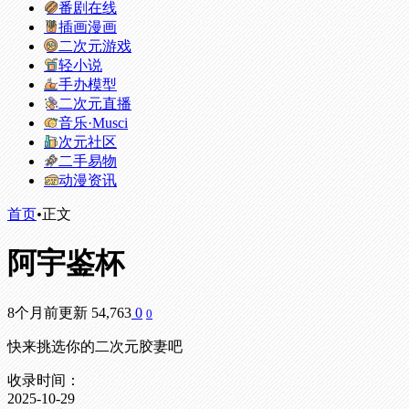
番剧在线
插画漫画
二次元游戏
轻小说
手办模型
二次元直播
音乐·Musci
次元社区
二手易物
动漫资讯
首页
•
正文
阿宇鉴杯
8个月前更新
54,763
0
0
快来挑选你的二次元胶妻吧
收录时间：
2025-10-29