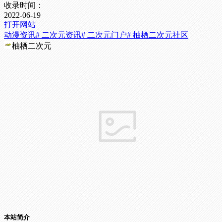
收录时间：
2022-06-19
打开网站
动漫资讯
# 二次元资讯
# 二次元门户
# 柚栖二次元社区
柚栖二次元
本站简介