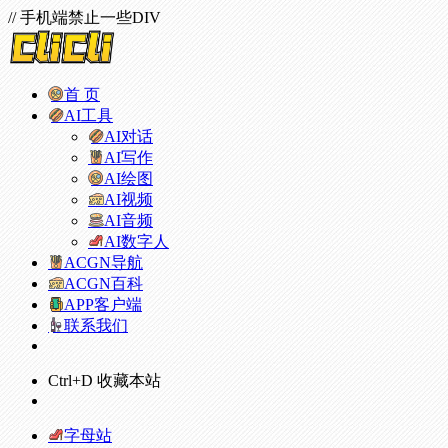
// 手机端禁止一些DIV
首 页
AI工具
AI对话
AI写作
AI绘图
AI视频
AI音频
AI数字人
ACGN导航
ACGN百科
APP客户端
联系我们
Ctrl+D 收藏本站
字母站