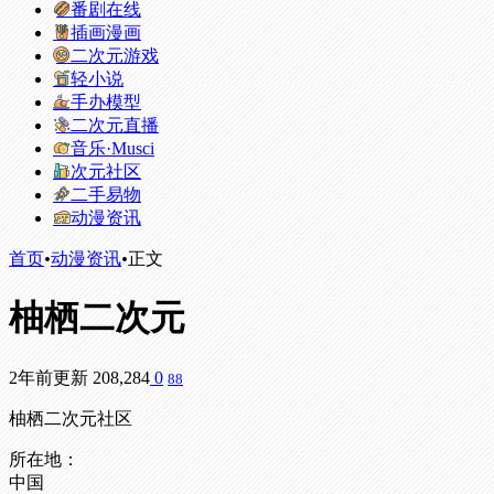
番剧在线
插画漫画
二次元游戏
轻小说
手办模型
二次元直播
音乐·Musci
次元社区
二手易物
动漫资讯
首页
•
动漫资讯
•
正文
柚栖二次元
2年前更新
208,284
0
88
柚栖二次元社区
所在地：
中国