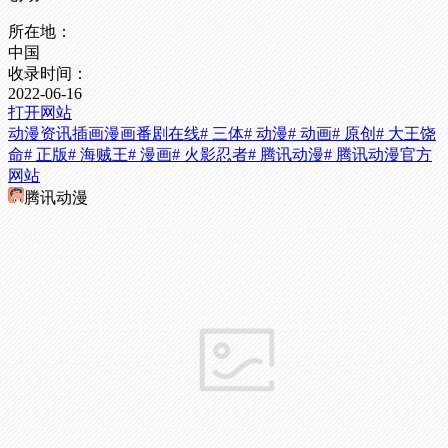
所在地：
中国
收录时间：
2022-06-16
打开网站
动漫资讯
插画漫画
番剧在线
# 三体
# 动漫
# 动画
# 原创
# 大王饶
命
# 正版
# 海贼王
# 漫画
# 火影忍者
# 腾讯动漫
# 腾讯动漫官方
网站
腾讯动漫