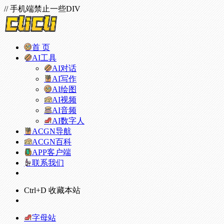
// 手机端禁止一些DIV
首 页
AI工具
AI对话
AI写作
AI绘图
AI视频
AI音频
AI数字人
ACGN导航
ACGN百科
APP客户端
联系我们
Ctrl+D 收藏本站
字母站