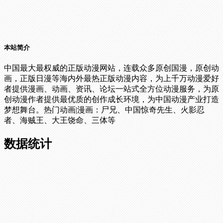
本站简介
中国最大最权威的正版动漫网站，连载众多原创国漫，原创动
画，正版日漫等海内外最热正版动漫内容，为上千万动漫爱好
者提供漫画、动画、资讯、论坛一站式全方位动漫服务，为原
创动漫作者提供最优质的创作成长环境，为中国动漫产业打造
梦想舞台。热门动画|漫画：尸兄、中国惊奇先生、火影忍
者、海贼王、大王饶命、三体等
数据统计